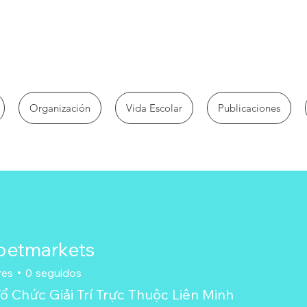
Organización
Vida Escolar
Publicaciones
etmarkets
res
0
seguidos
ổ Chức Giải Trí Trực Thuộc Liên Minh