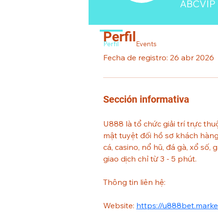
ABCVIP
Perfil
Perfil
Events
Fecha de registro: 26 abr 2026
Sección informativa
U888 là tổ chức giải trí trực 
mật tuyệt đối hồ sơ khách hàng
cá, casino, nổ hũ, đá gà, xổ số,
giao dịch chỉ từ 3 - 5 phút.
Thông tin liên hệ: 
Website: 
https://u888bet.marke