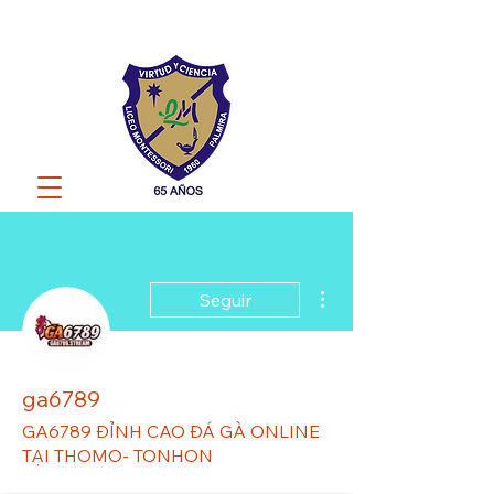
Más acciones
Seguir
ga6789
GA6789 ĐỈNH CAO ĐÁ GÀ ONLINE
TẠI THOMO- TONHON