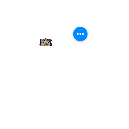
Liceo Montessori
Información de Contacto
Calle 54 Diagonal 28B - 28
Urbanización Las Mercedes
--------------
(602) 2855137 - (602)
2855208
--------------
+57 318 300 5073