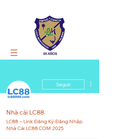
Más acciones
Seguir
Nhà cái LC88
LC88 – Link Đăng Ký Đăng Nhập
Nhà Cái LC88.COM 2025