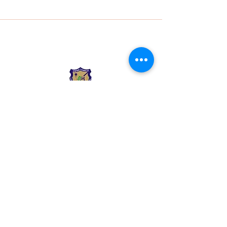
Liceo Montessori
Información de Contacto
Calle 54 Diagonal 28B - 28
Urbanización Las Mercedes
--------------
(602) 2855137 - (602)
2855208
--------------
+57 318 300 5073