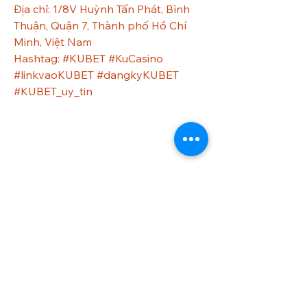
Địa chỉ: 1/8V Huỳnh Tấn Phát, Bình 
Thuận, Quận 7, Thành phố Hồ Chí 
Minh, Việt Nam
Hashtag: #KUBET #KuCasino 
#linkvaoKUBET #dangkyKUBET 
#KUBET_uy_tin
Liceo Montessori
Información de Contacto
Calle 54 Diagonal 28B - 28
Urbanización Las Mercedes