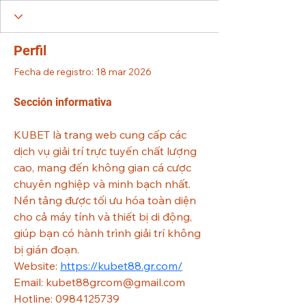
Perfil
Fecha de registro: 18 mar 2026
Sección informativa
KUBET là trang web cung cấp các 
dịch vụ giải trí trực tuyến chất lượng 
cao, mang đến không gian cá cược 
chuyên nghiệp và minh bạch nhất. 
Nền tảng được tối ưu hóa toàn diện 
cho cả máy tính và thiết bị di động, 
giúp bạn có hành trình giải trí không 
bị gián đoạn.
Website: 
https://kubet88.gr.com/
Email: kubet88grcom@gmail.com
Hotline: 0984125739