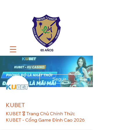
Más acciones
Seguir
KUBET
KUBET 🎖️ Trang Chủ Chính Thức
KUBET - Cổng Game Đỉnh Cao 2026