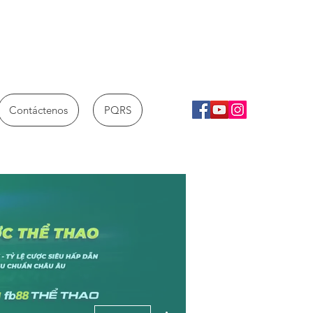
Contáctenos
PQRS
Más acciones