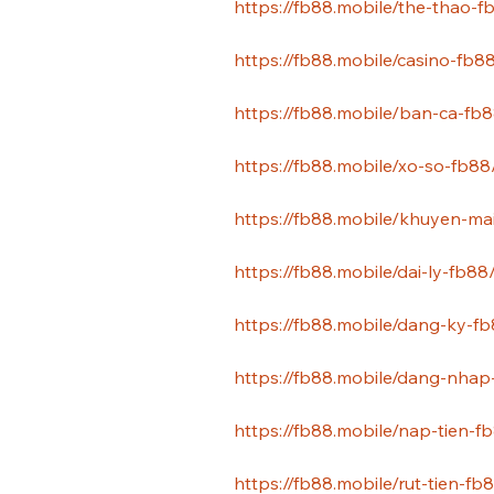
https://fb88.mobile/the-thao-f
https://fb88.mobile/casino-fb88
https://fb88.mobile/ban-ca-fb8
https://fb88.mobile/xo-so-fb88
https://fb88.mobile/khuyen-mai
https://fb88.mobile/dai-ly-fb88/ 
https://fb88.mobile/dang-ky-fb
https://fb88.mobile/dang-nhap
https://fb88.mobile/nap-tien-fb
https://fb88.mobile/rut-tien-fb8