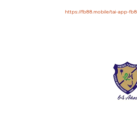
https://fb88.mobile/tai-app-fb8
Liceo Montess