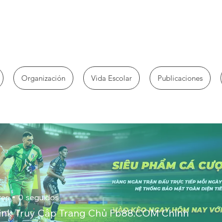
Organización
Vida Escolar
Publicaciones
res
0
seguidos
Link Truy Cập Trang Chủ Fb88.COM Chính