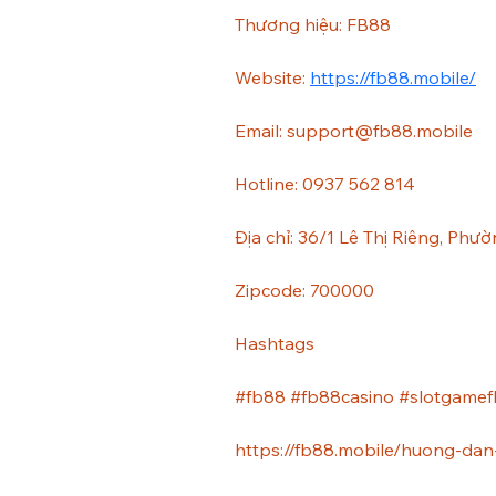
Thương hiệu: FB88
Website: 
https://fb88.mobile/
Email: support@fb88.mobile
Hotline: 0937 562 814
Địa chỉ: 36/1 Lê Thị Riêng, Ph
Zipcode: 700000
Hashtags
#fb88 #fb88casino #slotgame
https://fb88.mobile/huong-dan