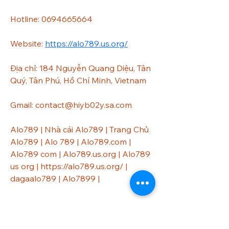
Hotline: 0694665664
Website: 
https://alo789.us.org/
Địa chỉ: 184 Nguyễn Quang Diệu, Tân 
Quý, Tân Phú, Hồ Chí Minh, Vietnam
Gmail: contact@hiyb02y.sa.com
Alo789 | Nhà cái Alo789 | Trang Chủ 
Alo789 | Alo 789 | Alo789.com | 
Alo789 com | Alo789.us.org | Alo789 
us org | https://alo789.us.org/ | 
dagaalo789 | Alo7899 |
Liceo Montessori