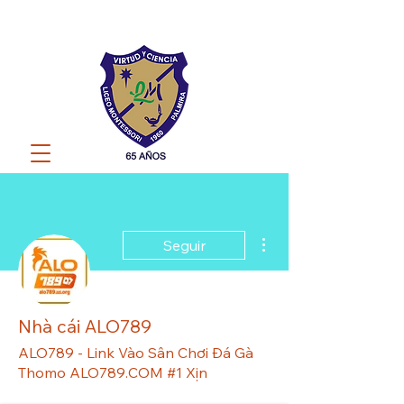
Más acciones
Seguir
Nhà cái ALO789
ALO789 - Link Vào Sân Chơi Đá Gà
Thomo ALO789.COM #1 Xịn