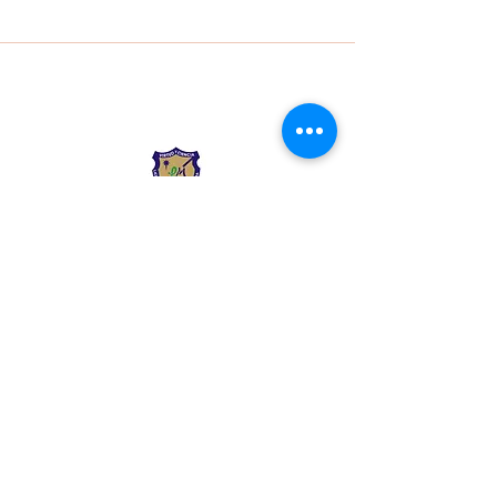
Liceo Montessori
Información de Contacto
Calle 54 Diagonal 28B - 28
Urbanización Las Mercedes
--------------
(602) 2855137 - (602)
2855208
--------------
+57 318 300 5073