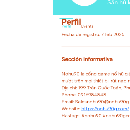
Săn hũ 
Perfil
Perfil
Events
Fecha de registro: 7 feb 2026
Sección informativa
Nohu90 là cổng game nổ hũ giải 
mượt trên mọi thiết bị, rút nạp
Địa chỉ: 199 Trần Quốc Toản, P
Phone: 0916984848
Email: Salesnohu90@nohu90g
Website: 
https://nohu90g.com/
Hastags: #nohu90 #nohu90gc