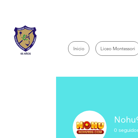
Inicio
Liceo Montessori
Nohu
0
seguido