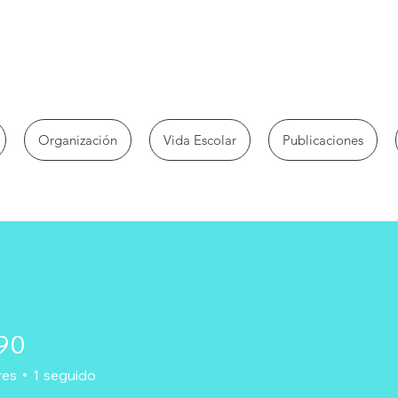
Organización
Vida Escolar
Publicaciones
90
res
1
seguido