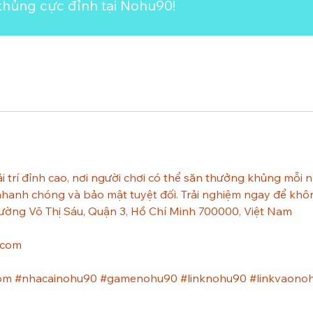
khủng cực đỉnh tại Nohu90!
trí đỉnh cao, nơi người chơi có thể săn thưởng khủng mỗi ng
 nhanh chóng và bảo mật tuyệt đối. Trải nghiệm ngay để khôn
hường Võ Thị Sáu, Quận 3, Hồ Chí Minh 700000, Việt Nam
.com
om #nhacainohu90 #gamenohu90 #linknohu90 #linkvaono