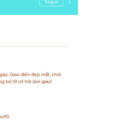
Seguir
ày. Giao diện đẹp mắt, chơi 
g bỏ lỡ cơ hội làm giàu!
hu90