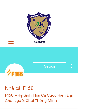
Más acciones
Seguir
Nhà cái F168
F168 – Hệ Sinh Thái Cá Cược Hiện Đại
Cho Người Chơi Thông Minh