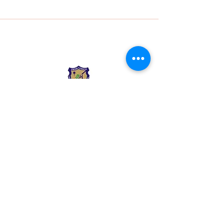
Liceo Montessori
Información de Contacto
Calle 54 Diagonal 28B - 28
Urbanización Las Mercedes
--------------
(602) 2855137 - (602)
2855208
--------------
+57 318 300 5073