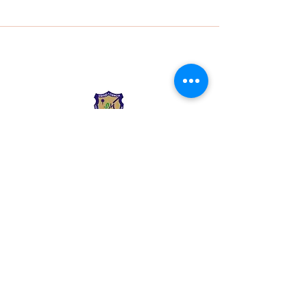
Liceo Montessori
Información de Contacto
Calle 54 Diagonal 28B - 28
Urbanización Las Mercedes
--------------
(602) 2855137 - (602)
2855208
--------------
+57 318 300 5073