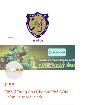
Más acciones
Seguir
FI88
FI88 🎖️ Trang Chủ Nhà Cái FI88.COM
Chính Thức Mới Nhất