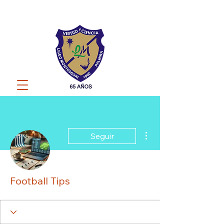
Más acciones
Seguir
Football Tips