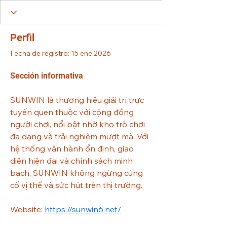
Perfil
Fecha de registro: 15 ene 2026
Sección informativa
SUNWIN là thương hiệu giải trí trực 
tuyến quen thuộc với cộng đồng 
người chơi, nổi bật nhờ kho trò chơi 
đa dạng và trải nghiệm mượt mà. Với 
hệ thống vận hành ổn định, giao 
diện hiện đại và chính sách minh 
bạch, SUNWIN không ngừng củng 
cố vị thế và sức hút trên thị trường.
Website: 
https://sunwin6.net/