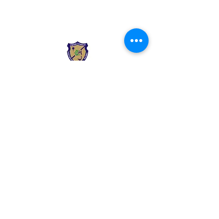
Liceo Montessori
Información de Contacto
Calle 54 Diagonal 28B - 28
Urbanización Las Mercedes
--------------
(602) 2855137 - (602)
2855208
--------------
+57 318 300 5073
--------------
secre.academica@liceomontes