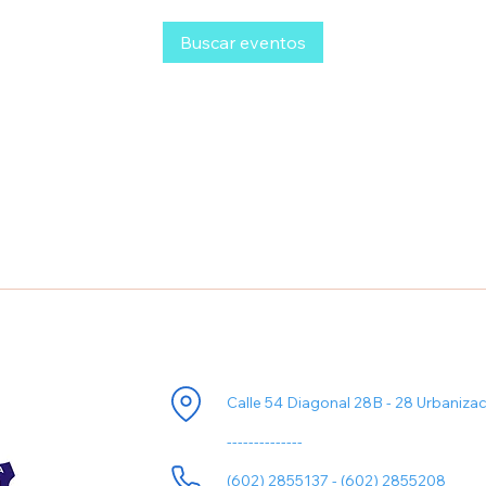
Buscar eventos
ori
Información de Contacto
Calle 54 Diagonal 28B - 28 Urbaniza
--------------
(602) 2855137 - (602) 2855208