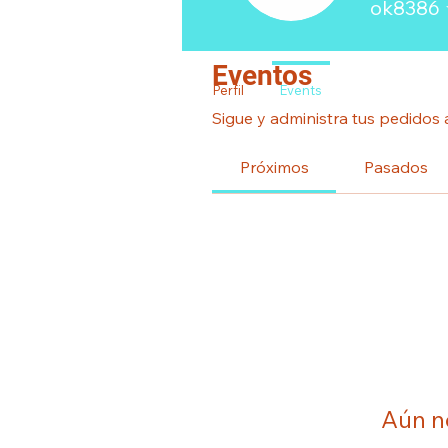
ok8386 
Eventos
Perfil
Events
Sigue y administra tus pedidos 
Próximos
Pasados
Aún n