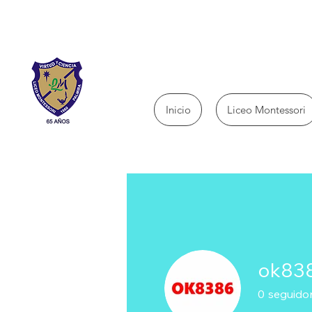
Inicio
Liceo Montessori
ok83
0
seguido