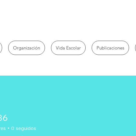
Organización
Vida Escolar
Publicaciones
86
res
0
seguidos