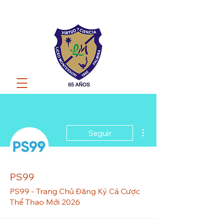
Más acciones
Seguir
PS99
PS99 - Trang Chủ Đăng Ký Cá Cược
Thể Thao Mới 2026