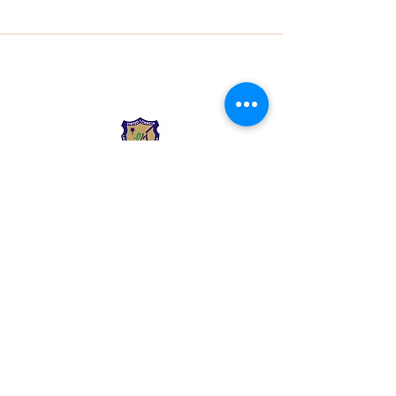
Liceo Montessori
Información de Contacto
Calle 54 Diagonal 28B - 28
Urbanización Las Mercedes
--------------
(602) 2855137 - (602)
2855208
--------------
+57 318 300 5073