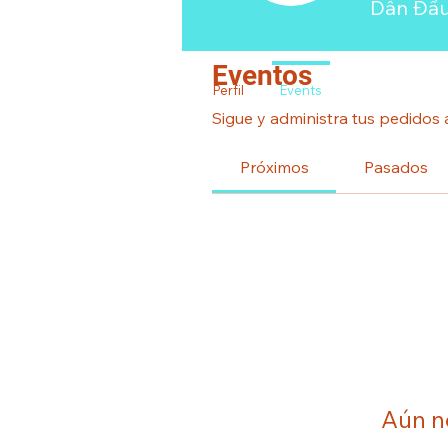
Dẫn Đầ
Eventos
Perfil
Events
Sigue y administra tus pedidos 
Próximos
Pasados
Aún n