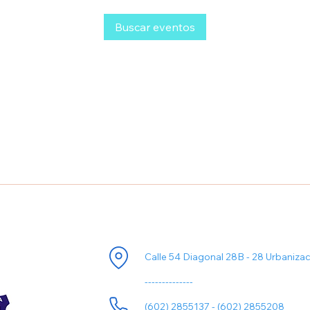
Buscar eventos
ori
Información de Contacto
Calle 54 Diagonal 28B - 28 Urbaniza
--------------
(602) 2855137 - (602) 2855208