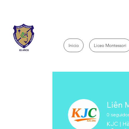
Inicio
Liceo Montessori
Liên 
0
seguido
KJC | Hà