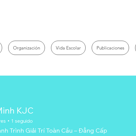
Organización
Vida Escolar
Publicaciones
Minh KJC
res
1
seguido
nh Trình Giải Trí Toàn Cầu – Đẳng Cấp