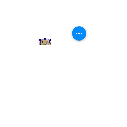
Liceo Montessori
Información de Contacto
Calle 54 Diagonal 28B - 28
Urbanización Las Mercedes
--------------
(602) 2855137 - (602)
2855208
--------------
+57 318 300 5073