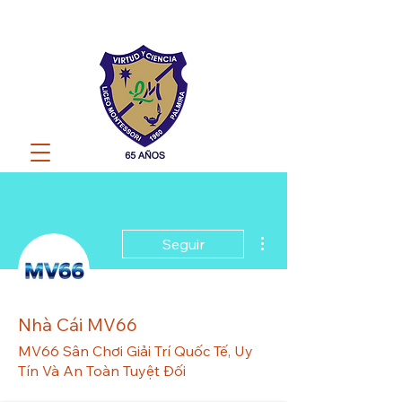
Más acciones
Seguir
Nhà Cái MV66
MV66 Sân Chơi Giải Trí Quốc Tế, Uy
Tín Và An Toàn Tuyệt Đối