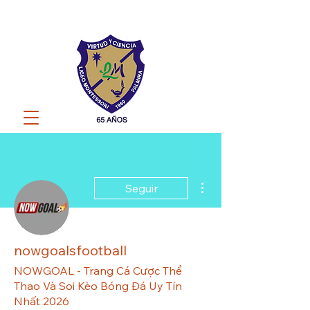
Más acciones
Seguir
nowgoalsfootball
NOWGOAL - Trang Cá Cược Thể
Thao Và Soi Kèo Bóng Đá Uy Tín
Nhất 2026