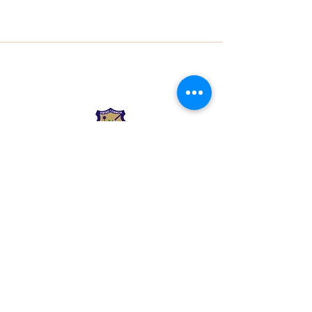
Liceo Montessori
Información de Contacto
Calle 54 Diagonal 28B - 28
Urbanización Las Mercedes
--------------
(602) 2855137 - (602)
2855208
--------------
+57 318 300 5073