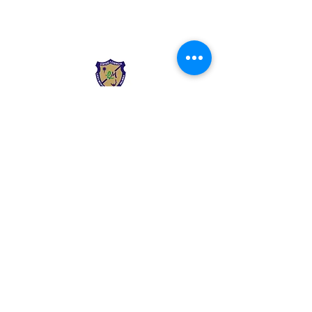
Liceo Montessori
Información de Contacto
Calle 54 Diagonal 28B - 28
Urbanización Las Mercedes
--------------
(602) 2855137 - (602)
2855208
--------------
+57 318 300 5073
--------------
secre.academica@liceomontes