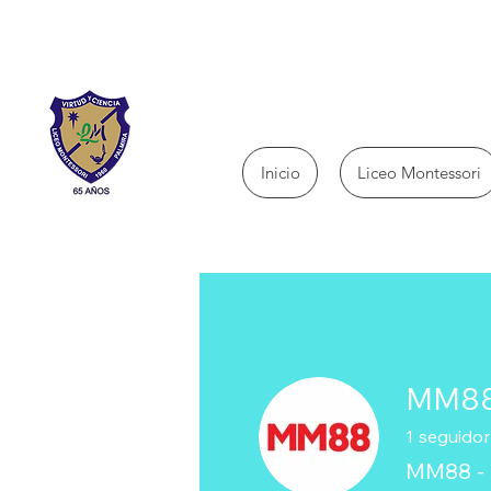
Inicio
Liceo Montessori
MM88
1
seguidor
MM88 - 