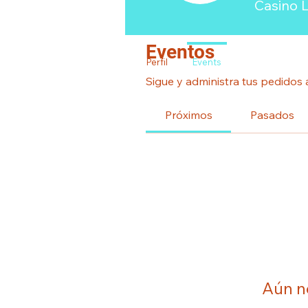
Casino 
Eventos
Perfil
Events
Sigue y administra tus pedidos 
Próximos
Pasados
Aún n