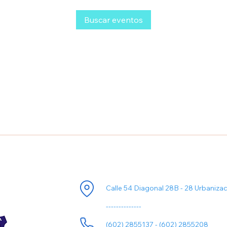
Buscar eventos
ori
Información de Contacto
Calle 54 Diagonal 28B - 28 Urbaniza
--------------
(602) 2855137 - (602) 2855208