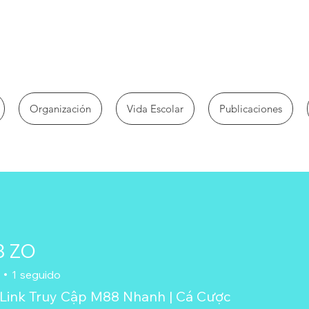
Organización
Vida Escolar
Publicaciones
 ZO
1
seguido
Link Truy Cập M88 Nhanh | Cá Cược