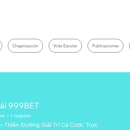
Organización
Vida Escolar
Publicaciones
ái 999BET
res
1
seguido
– Thiên Đường Giải Trí Cá Cược Trực