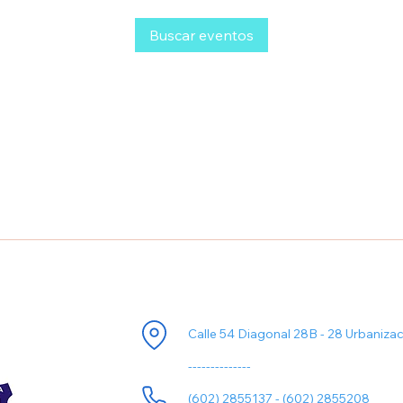
Buscar eventos
ori
Información de Contacto
Calle 54 Diagonal 28B - 28 Urbaniza
--------------
(602) 2855137 - (602) 2855208