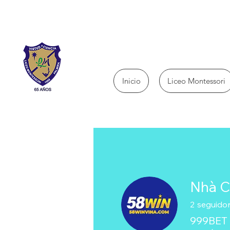
Inicio
Liceo Montessori
Nhà C
2
seguido
999BET 