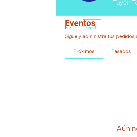
Tuyến T
Eventos
Perfil
Events
Sigue y administra tus pedidos 
Próximos
Pasados
Aún n