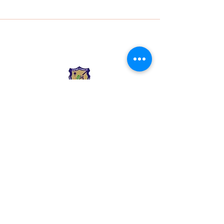
Liceo Montessori
Información de Contacto
Calle 54 Diagonal 28B - 28
Urbanización Las Mercedes
--------------
(602) 2855137 - (602)
2855208
--------------
+57 318 300 5073