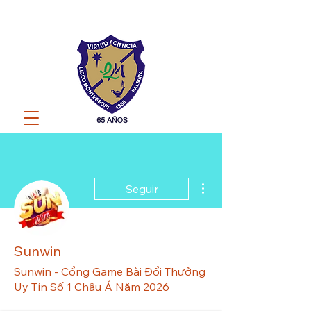
Más acciones
Seguir
Sunwin
Sunwin - Cổng Game Bài Đổi Thưởng
Uy Tín Số 1 Châu Á Năm 2026