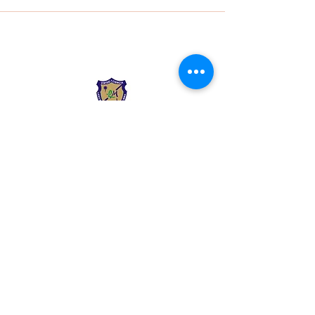
Liceo Montessori
Información de Contacto
Calle 54 Diagonal 28B - 28
Urbanización Las Mercedes
--------------
(602) 2855137 - (602)
2855208
--------------
+57 318 300 5073
--------------