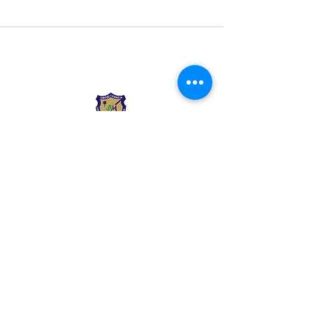
Liceo Montessori
Información de Contacto
Calle 54 Diagonal 28B - 28
Urbanización Las Mercedes
--------------
(602) 2855137 - (602)
2855208
--------------
+57 318 300 5073