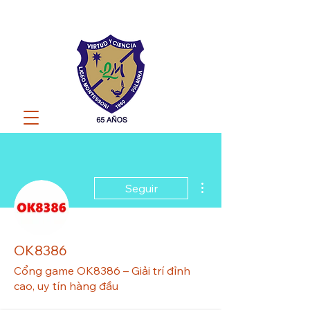
Más acciones
Seguir
OK8386
Cổng game OK8386 – Giải trí đỉnh
cao, uy tín hàng đầu