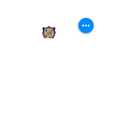
Liceo Montessori
Información de Contacto
Calle 54 Diagonal 28B - 28
Urbanización Las Mercedes
--------------
(602) 2855137 - (602)
2855208
--------------
+57 318 300 5073
--------------
secre.academica@liceomontes