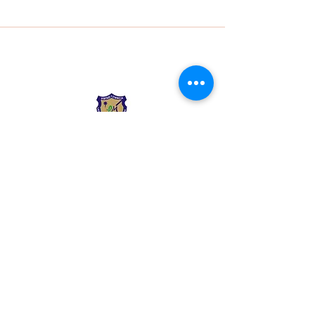
Liceo Montessori
Información de Contacto
Calle 54 Diagonal 28B - 28
Urbanización Las Mercedes
--------------
(602) 2855137 - (602)
2855208
--------------
+57 318 300 5073