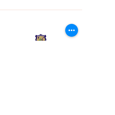
Liceo Montessori
Información de Contacto
Calle 54 Diagonal 28B - 28
Urbanización Las Mercedes
--------------
(602) 2855137 - (602)
2855208
--------------
+57 318 300 5073