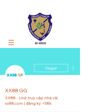
Más acciones
Seguir
XX88 GG
XX88 - Link truy cập nhà cái
xx88.com | đăng ký +58k