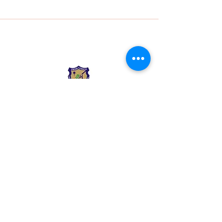
Liceo Montessori
Información de Contacto
Calle 54 Diagonal 28B - 28
Urbanización Las Mercedes
--------------
(602) 2855137 - (602)
2855208
--------------
+57 318 300 5073