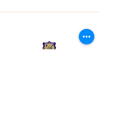
Liceo Montessori
Información de Contacto
Calle 54 Diagonal 28B - 28
Urbanización Las Mercedes
--------------
(602) 2855137 - (602)
2855208
--------------
+57 318 300 5073