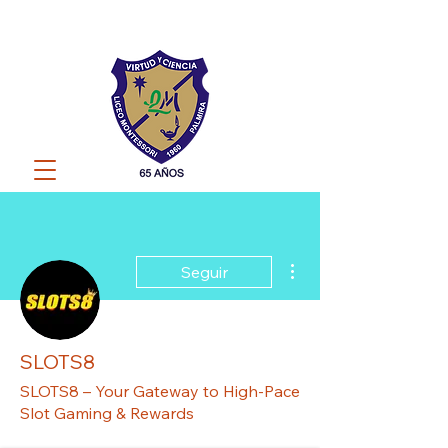
Más acciones
Seguir
SLOTS8
SLOTS8 – Your Gateway to High-Pace
Slot Gaming & Rewards