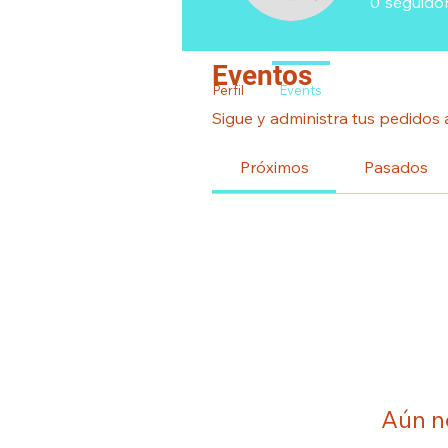
0
seguido
Eventos
Perfil
Events
Sigue y administra tus pedidos 
Próximos
Pasados
Aún n