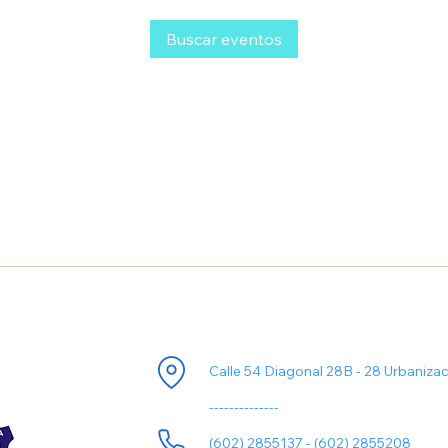
Buscar eventos
ori
Información de Contacto
Calle 54 Diagonal 28B - 28 Urbaniza
--------------
(602) 2855137 - (602) 2855208