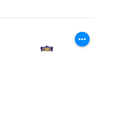
Liceo Montessori
Información de Contacto
Calle 54 Diagonal 28B - 28
Urbanización Las Mercedes
--------------
(602) 2855137 - (602)
2855208
--------------
+57 318 300 5073