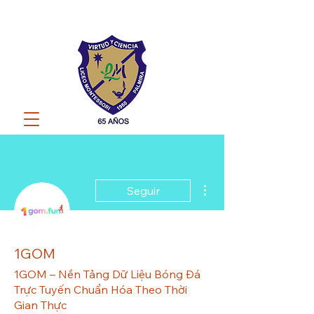
Más acciones
Seguir
1GOM
1GOM – Nền Tảng Dữ Liệu Bóng Đá
Trực Tuyến Chuẩn Hóa Theo Thời
Gian Thực