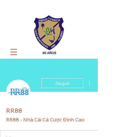
Más acciones
Seguir
RR88
RR88 - Nhà Cái Cá Cược Đỉnh Cao