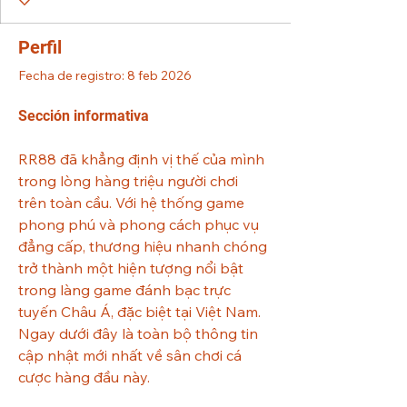
Perfil
Fecha de registro: 8 feb 2026
Sección informativa
RR88 đã khẳng định vị thế của mình 
trong lòng hàng triệu người chơi 
trên toàn cầu. Với hệ thống game 
phong phú và phong cách phục vụ 
đẳng cấp, thương hiệu nhanh chóng 
trở thành một hiện tượng nổi bật 
trong làng game đánh bạc trực 
tuyến Châu Á, đặc biệt tại Việt Nam. 
Ngay dưới đây là toàn bộ thông tin 
cập nhật mới nhất về sân chơi cá 
cược hàng đầu này.