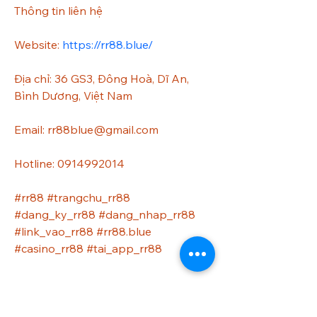
Thông tin liên hệ
Website: 
https://rr88.blue/
Địa chỉ: 36 GS3, Đông Hoà, Dĩ An, 
Bình Dương, Việt Nam
Email: rr88blue@gmail.com
Hotline: 0914992014
#rr88 #trangchu_rr88 
#dang_ky_rr88 #dang_nhap_rr88 
#link_vao_rr88 #rr88.blue 
#casino_rr88 #tai_app_rr88
Liceo Montessori