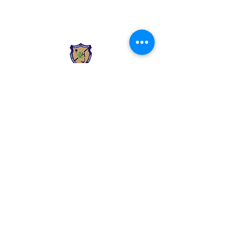
Liceo Montessori
Información de Contacto
Calle 54 Diagonal 28B - 28
Urbanización Las Mercedes
--------------
(602) 2855137 - (602)
2855208
--------------
+57 318 300 5073
--------------
secre.academica@liceomontes