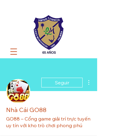
Más acciones
Seguir
Nhà Cái GO88
GO88 – Cổng game giải trí trực tuyến
uy tín với kho trò chơi phong phú