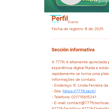
0
seguido
Perfil
Perfil
Events
Fecha de registro: 8 dic 2025
Sección informativa
A 777fc é altamente apreciada
experiência digital fluida e est
rapidamente se torna uma plat
Informações de contato.
- Endereço: R. Linda Ferreira da
- Site: 
https://777fc.tech/
- Telefone: 021715615241
- E-mail: contact@777fctechcas
#777fcTechFlow #777fcDigitalS