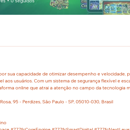
res
0
seguidos
 por sua capacidade de otimizar desempenho e velocidade,
ável aos usuários. Com um sistema de segurança flexível e escal
aforma online que atrai a atenção no campo da tecnologia 
 Rosa, 95 - Perdizes, São Paulo - SP, 05010-030, Brasil
ino
pace #777fcCoreEngine #777fcSmartDigital #777fcNextLeve