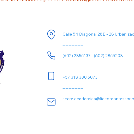
ori
Información de Contacto
Calle 54 Diagonal 28B - 28 Urbaniza
--------------
(602) 2855137 - (602) 2855208
--------------
+57 318 300 5073
--------------
secre.academica@liceomontessorip
Todos los derechos son reservados a:
Liceo Montessori Palmira
© 2.024 Colombia.
Macaos.