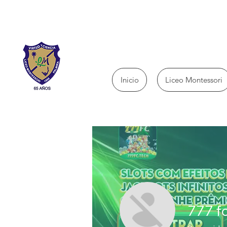
Inicio
Liceo Montessori
777 f