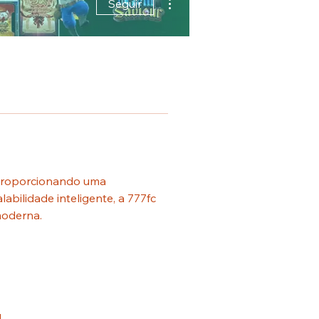
Seguir
 proporcionando uma 
abilidade inteligente, a 777fc 
moderna.
l