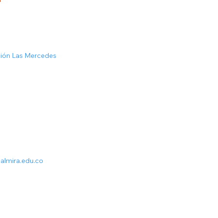
ción Las Mercedes
almira.edu.co