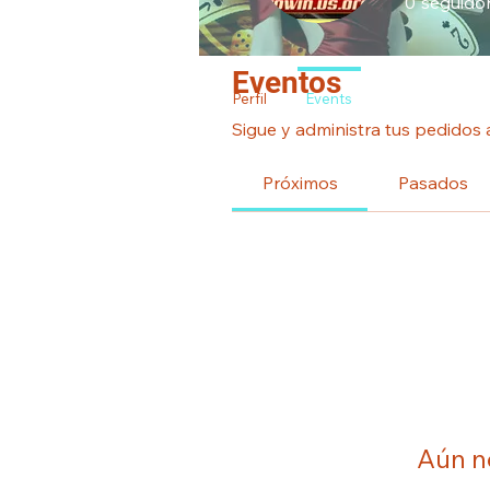
0
seguido
Eventos
Perfil
Events
Sigue y administra tus pedidos 
Próximos
Pasados
Aún n