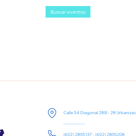
Buscar eventos
ori
Información de Contacto
Calle 54 Diagonal 28B - 28 Urbaniza
--------------
(602) 2855137 - (602) 2855208