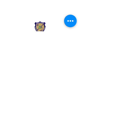
Liceo Montessori
Información de Contacto
Calle 54 Diagonal 28B - 28
Urbanización Las Mercedes
--------------
(602) 2855137 - (602)
2855208
--------------
+57 318 300 5073
--------------
secre.academica@liceomontes