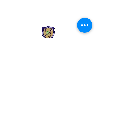
Liceo Montessori
Información de Contacto
Calle 54 Diagonal 28B - 28
Urbanización Las Mercedes
--------------
(602) 2855137 - (602)
2855208
--------------
+57 318 300 5073
--------------
secre.academica@liceomontes