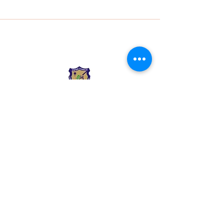
Liceo Montessori
Información de Contacto
Calle 54 Diagonal 28B - 28
Urbanización Las Mercedes
--------------
(602) 2855137 - (602)
2855208
--------------
+57 318 300 5073