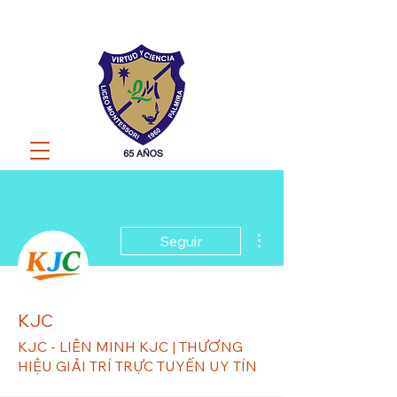
Más acciones
Seguir
KJC
KJC - LIÊN MINH KJC | THƯƠNG
HIỆU GIẢI TRÍ TRỰC TUYẾN UY TÍN