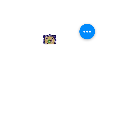
Liceo Montessori
Información de Contacto
Calle 54 Diagonal 28B - 28
Urbanización Las Mercedes
--------------
(602) 2855137 - (602)
2855208
--------------
+57 318 300 5073
--------------