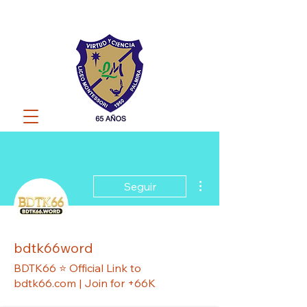
Más acciones
Seguir
bdtk66word
BDTK66 ⭐️ Official Link to
bdtk66.com | Join for +66K