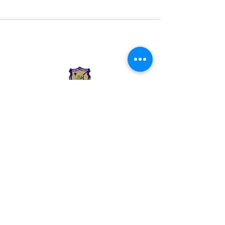
Liceo Montessori
Información de Contacto
Calle 54 Diagonal 28B - 28
Urbanización Las Mercedes
--------------
(602) 2855137 - (602)
2855208
--------------
+57 318 300 5073