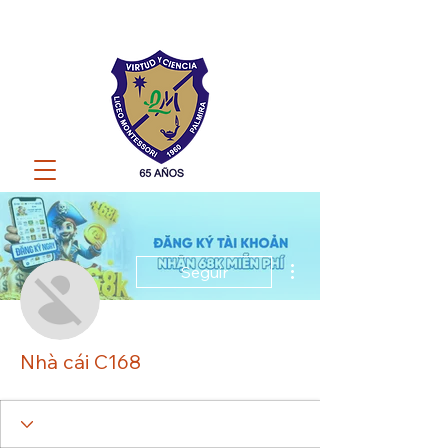
Más acciones
Seguir
Nhà cái C168