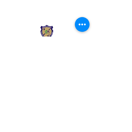
Liceo Montessori
Información de Contacto
Calle 54 Diagonal 28B - 28
Urbanización Las Mercedes
--------------
(602) 2855137 - (602)
2855208
--------------
+57 318 300 5073
--------------
secre.academica@liceomontes