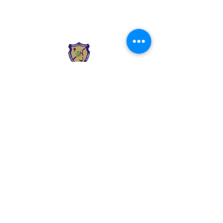
Liceo Montessori
Información de Contacto
Calle 54 Diagonal 28B - 28
Urbanización Las Mercedes
--------------
(602) 2855137 - (602)
2855208
--------------
+57 318 300 5073
--------------
secre.academica@liceomontes