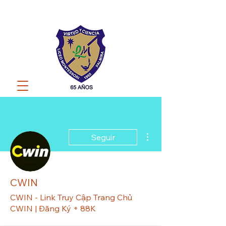
Más acciones
Seguir
CWIN
CWIN - Link Truy Cập Trang Chủ
CWIN | Đăng Ký + 88K