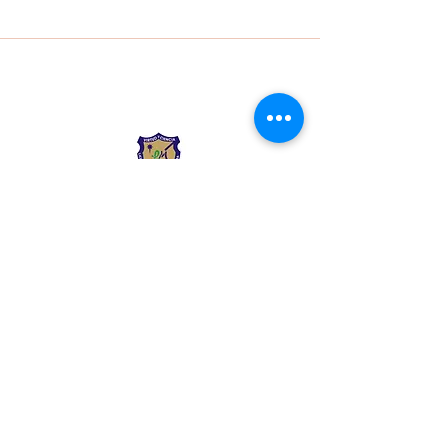
Liceo Montessori
Información de Contacto
Calle 54 Diagonal 28B - 28
Urbanización Las Mercedes
--------------
(602) 2855137 - (602)
2855208
--------------
+57 318 300 5073