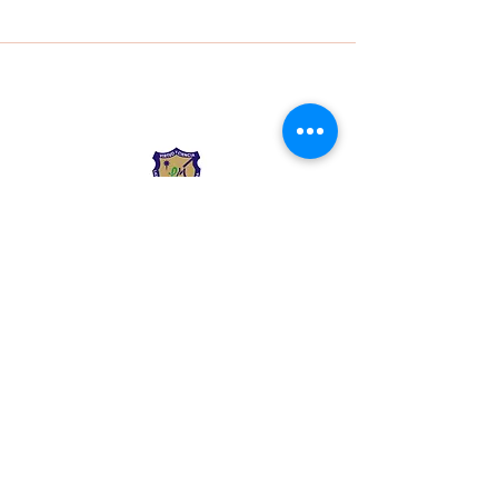
Liceo Montessori
Información de Contacto
Calle 54 Diagonal 28B - 28
Urbanización Las Mercedes
--------------
(602) 2855137 - (602)
2855208
--------------
+57 318 300 5073