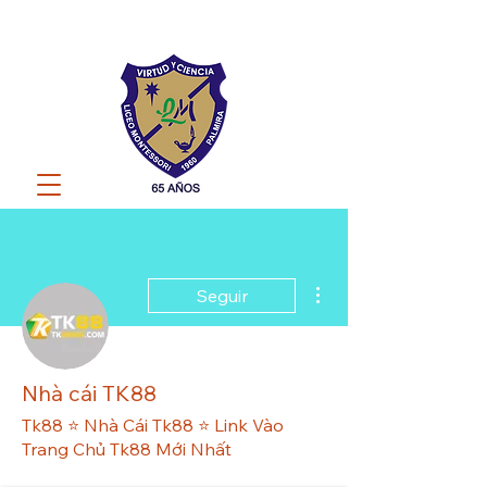
Más acciones
Seguir
Nhà cái TK88
Tk88 ⭐️ Nhà Cái Tk88 ⭐️ Link Vào
Trang Chủ Tk88 Mới Nhất