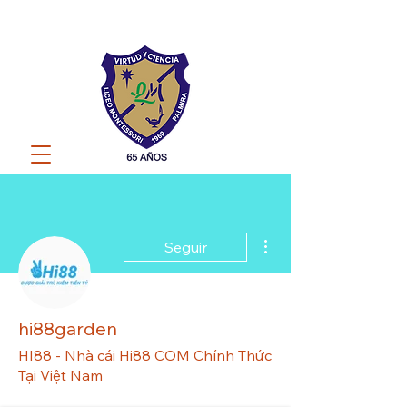
Más acciones
Seguir
hi88garden
HI88 - Nhà cái Hi88 COM Chính Thức
Tại Việt Nam