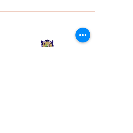
Liceo Montessori
Información de Contacto
Calle 54 Diagonal 28B - 28
Urbanización Las Mercedes
--------------
(602) 2855137 - (602)
2855208
--------------
+57 318 300 5073