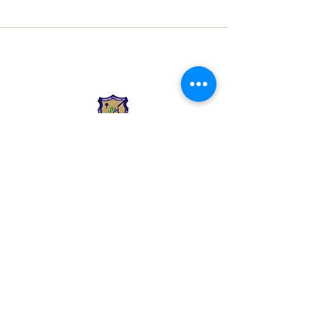
Liceo Montessori
Información de Contacto
Calle 54 Diagonal 28B - 28
Urbanización Las Mercedes
--------------
(602) 2855137 - (602)
2855208
--------------
+57 318 300 5073