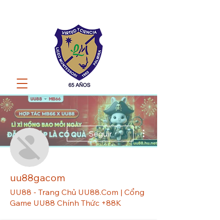
Más acciones
Seguir
uu88gacom
UU88 - Trang Chủ UU88.Com | Cổng
Game UU88 Chính Thức +88K