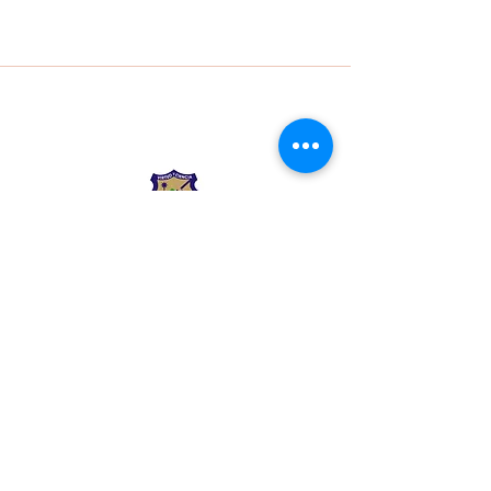
Liceo Montessori
Información de Contacto
Calle 54 Diagonal 28B - 28
Urbanización Las Mercedes
--------------
(602) 2855137 - (602)
2855208
--------------
+57 318 300 5073