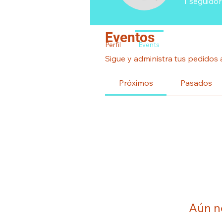
1
seguidor
Eventos
Perfil
Events
Sigue y administra tus pedidos 
Próximos
Pasados
Aún n