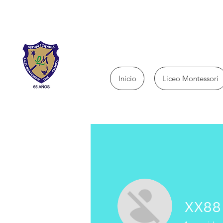
Inicio
Liceo Montessori
XX88