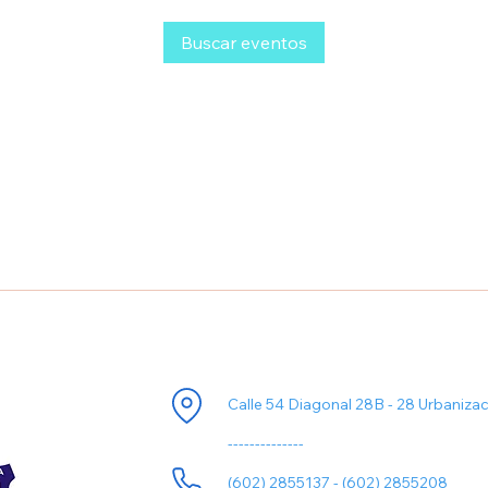
Buscar eventos
ori
Información de Contacto
Calle 54 Diagonal 28B - 28 Urbaniza
--------------
(602) 2855137 - (602) 2855208